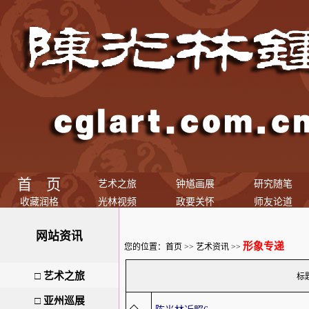
首 页
艺术之旅
钟馗画展
研究随笔
收藏润格
光林视频
政要关怀
师友论道
网站资讯
形象专递
您的位置：
首页
>>
艺术资讯
>>
□
艺术之旅
标
□
亚州巡展