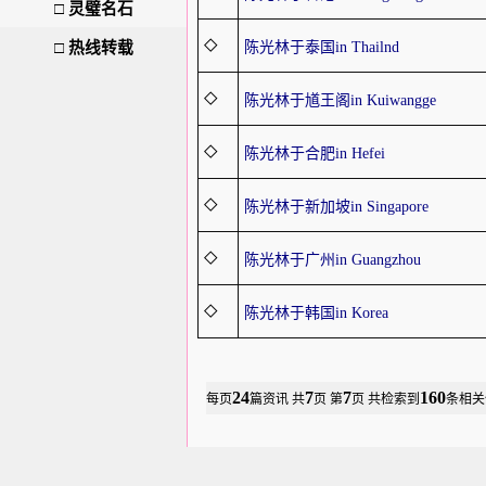
□
灵璧名石
□
热线转载
◇
陈光林于泰国in Thailnd
◇
陈光林于馗王阁in Kuiwangge
◇
陈光林于合肥in Hefei
◇
陈光林于新加坡in Singapore
◇
陈光林于广州in Guangzhou
◇
陈光林于韩国in Korea
24
7
7
160
每页
篇资讯
共
页 第
页 共检索到
条相关