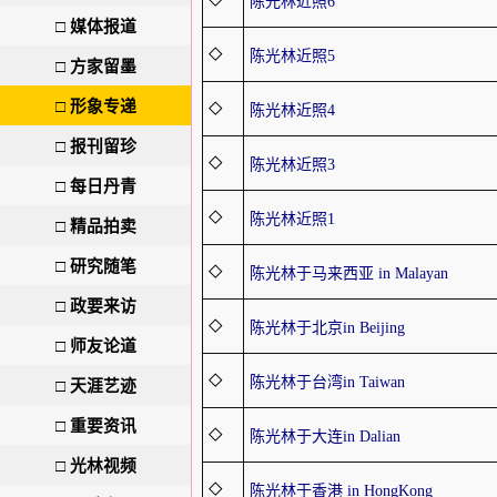
◇
陈光林近照6
□
媒体报道
◇
陈光林近照5
□
方家留墨
□
形象专递
◇
陈光林近照4
□
报刊留珍
◇
陈光林近照3
□
每日丹青
◇
陈光林近照1
□
精品拍卖
□
研究随笔
◇
陈光林于马来西亚 in Malayan
□
政要来访
◇
陈光林于北京in Beijing
□
师友论道
◇
陈光林于台湾in Taiwan
□
天涯艺迹
□
重要资讯
◇
陈光林于大连in Dalian
□
光林视频
◇
陈光林于香港 in HongKong