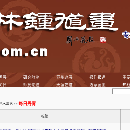
画展
研究随笔
亚州巡展
报刊报道
重
关怀
师友论道
天涯艺迹
方家留墨
热
每日丹青
艺术资讯
>>
标题