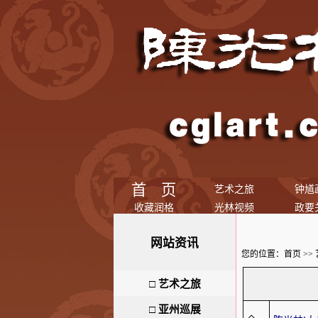
首 页
艺术之旅
钟馗
收藏润格
光林视频
政要
网站资讯
您的位置：
首页
>>
□
艺术之旅
□
亚州巡展