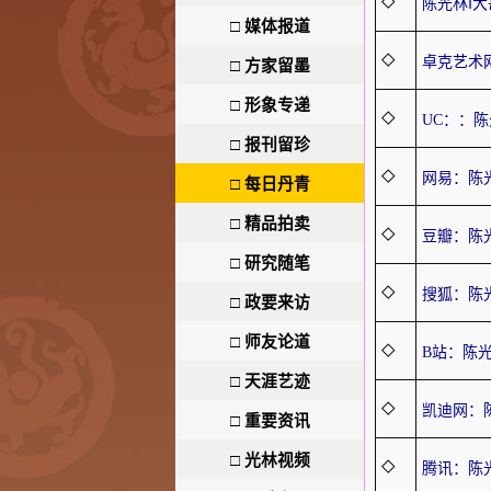
◇
陈光林‖
□
媒体报道
◇
卓克艺术
□
方家留墨
□
形象专递
◇
UC：：陈
□
报刊留珍
◇
网易：陈
□
每日丹青
□
精品拍卖
◇
豆瓣：陈
□
研究随笔
◇
搜狐：陈
□
政要来访
□
师友论道
◇
B站：陈光
□
天涯艺迹
◇
凯迪网：
□
重要资讯
□
光林视频
◇
腾讯：陈