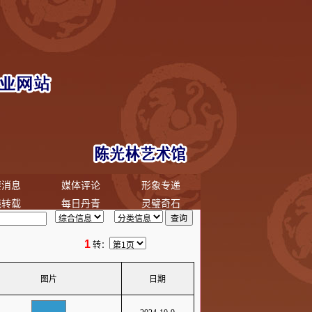
要消息
媒体评论
形象专递
线转载
每日丹青
灵璧奇石
1
转：
图片
日期