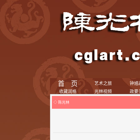
首 页
艺术之旅
钟馗
收藏润格
光林视频
政要
◇ 陈光林