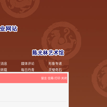
要消息
媒体评论
形象专递
线转载
每日丹青
灵璧奇石
留言
·
信箱
·
打印
·
关闭