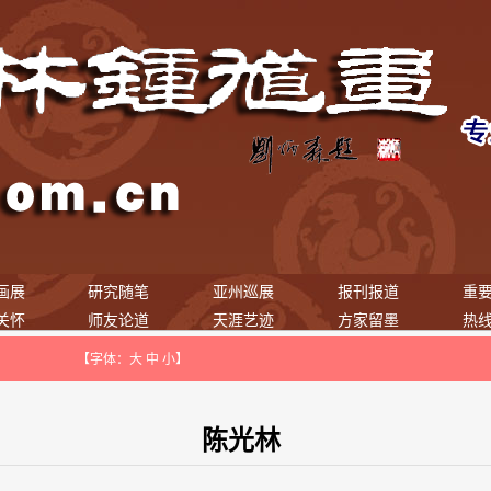
画展
研究随笔
亚州巡展
报刊报道
重
关怀
师友论道
天涯艺迹
方家留墨
热
【字体：
大
中
小
】
陈光林