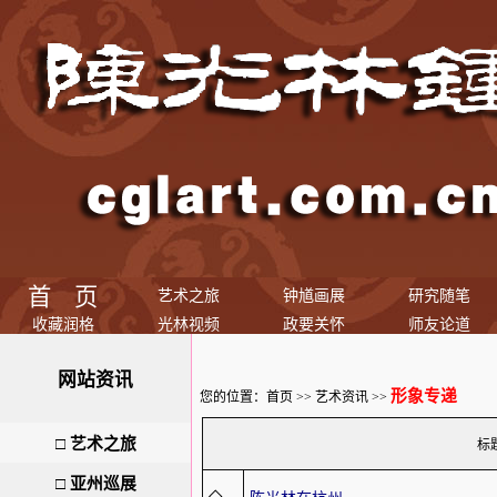
首 页
艺术之旅
钟馗画展
研究随笔
收藏润格
光林视频
政要关怀
师友论道
网站资讯
形象专递
您的位置：
首页
>>
艺术资讯
>>
□
艺术之旅
标
□
亚州巡展