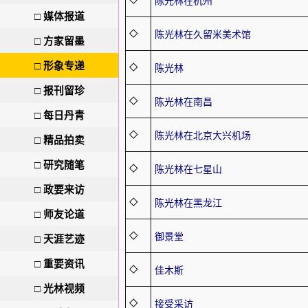
◇
陈光林在杭州
□
媒体报道
◇
陈光林在久留米美术馆
□
方家留墨
□
形象专递
◇
陈光林
□
报刊留珍
◇
陈光林在南昌
□
每日丹青
◇
陈光林在北京大兴机场
□
精品拍卖
□
研究随笔
◇
陈光林在七星山
□
政要来访
◇
陈光林在黑龙江
□
师友论道
◇
御景堂
□
天涯艺迹
□
重要资讯
◇
佳木斯
□
光林视频
◇
接受采访