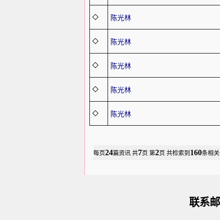
◇
陈光林
◇
陈光林
◇
陈光林
◇
陈光林
◇
陈光林
24
7
2
160
每页
篇资讯
共
页 第
页 共检索到
条相关
联系邮箱